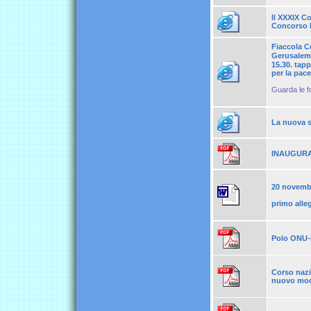
Il XXXIX C
Concorso Na
Fiaccola C
Gerusalemm
15.30. tapp
per la pace
Guarda le f
La nuova s
INAUGUR
20 novembr
primo alle
Polo ONU-F
Corso nazi
nuovo modo