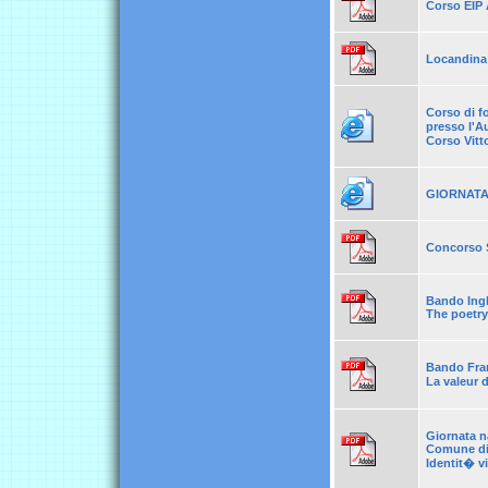
Corso EIP 
Locandina 
Corso di f
presso l'A
Corso Vitt
GIORNATA
Concorso 
Bando Ing
The poetry
Bando Fra
La valeur 
Giornata na
Comune di 
Identit� vi