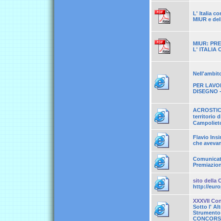
L' Italia c
MIUR e dell'
MIUR: PR
L' ITALIA
Nell'ambit
PER LAVOR
DISEGNO - 
ACROSTICAN
territorio
Campoliet
Flavio Insi
che avevano
Comunicat
Premiazion
sito della
http://europ
XXXVII Co
Sotto l' A
Strumento d
CONCORS