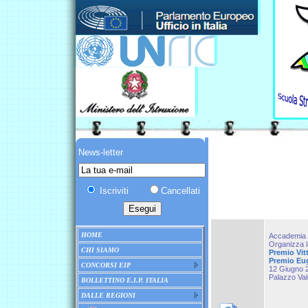
News-letter
Iscriviti
Cancellati
HOME
Accademia It
Organizza l
CHI SIAMO
Premio Vit
Premio Eug
CONCORSI EIP
12 Giugno 
Palazzo Val
BOLLETTINO E.I.P. ITALIA
DALLE REGIONI