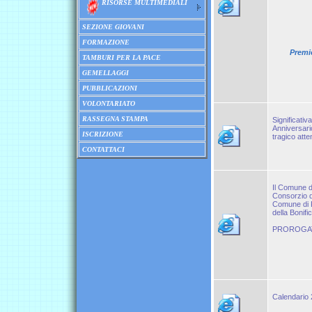
RISORSE MULTIMEDIALI
SEZIONE GIOVANI
FORMAZIONE
Premio
TAMBURI PER LA PACE
GEMELLAGGI
PUBBLICAZIONI
VOLONTARIATO
RASSEGNA STAMPA
Significativ
Anniversario
ISCRIZIONE
tragico atten
CONTATTACI
Il Comune di
Consorzio di
Comune di F
della Bonifi
PROROGATO 
Calendario