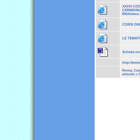
XXXVI CO
CERIMONIA 
Biblioteca
CORSI ONLI
LE TEMATI
Scheda isc
http://www.
Roma, Cam
articolo
e
f