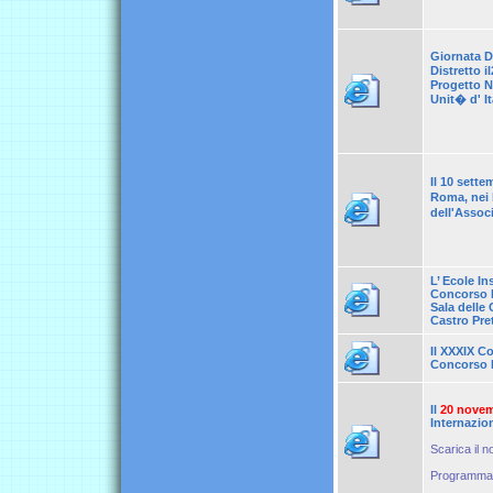
Giornata Di
Distretto 
Progetto N
Unit� d' I
Il 10 sette
Roma, nei l
dell'Assoc
L’ Ecole In
Concorso Na
Sala delle
Castro Pre
Il XXXIX C
Concorso Na
Il
20 nove
Internazion
Scarica il n
Programma d