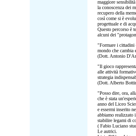
maggiore sensibilità
la conoscenza dei me
recupero della memori
così come si è evol
progettuale e di acqu
Questo percorso è te
alcuni dei "protagoni
"Formare i cittadini
mondo che cambia ed
(Dott. Antonio D'A
"Il gioco rappresent
alle attività formati
strategia indispensa
(Dott. Alberto Botti
"Posso dire, ora, al
che è stata un'esper
anno del Liceo Scien
e essermi inserito n
abbiamo realizzato i
stabilire legami di 
( Fabio Luciano stu
Le autrici.