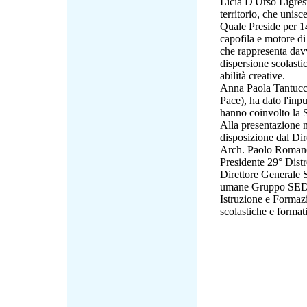
Licia D'Urso Ligresti
territorio, che unisc
Quale Preside per 1
capofila e motore di
che rappresenta dav
dispersione scolasti
abilità creative.
Anna Paola Tantucci,
Pace), ha dato l'inpu
hanno coinvolto la S
Alla presentazione n
disposizione dal Di
Arch. Paolo Romanel
Presidente 29° Dist
Direttore Generale 
umane Gruppo SEDA, 
Istruzione e Formaz
scolastiche e format