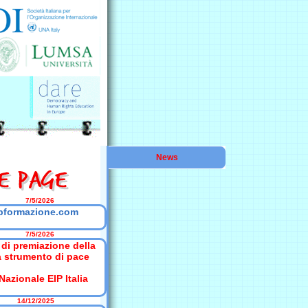
News
7/5/2026
pformazione.com
7/5/2026
 di premiazione della
a strumento di pace
azionale EIP Italia
14/12/2025