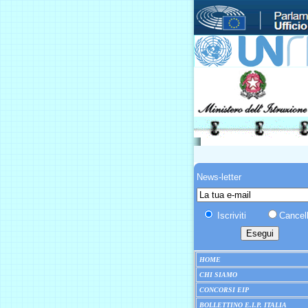
News-letter
Iscriviti
Cancell
HOME
CHI SIAMO
CONCORSI EIP
BOLLETTINO E.I.P. ITALIA