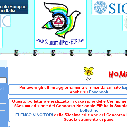
Per avere gli ultimi aggiornamenti si rimanda sul sito
Ei
ati
anche su
Facebook
Questo bollettino è realizzato in occasione delle Cerimonie
53esima edizione del Concorso Nazionale EIP Italia Scuol
bollettino
ELENCO VINCITORI
della 53esima edizione del Concorso N
Scuola strumento di pace.