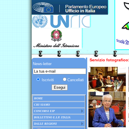
Servizio fotografic
News-letter
Iscriviti
Cancellati
HOME
CHI SIAMO
CONCORSI EIP
BOLLETTINO E.I.P. ITALIA
DALLE REGIONI